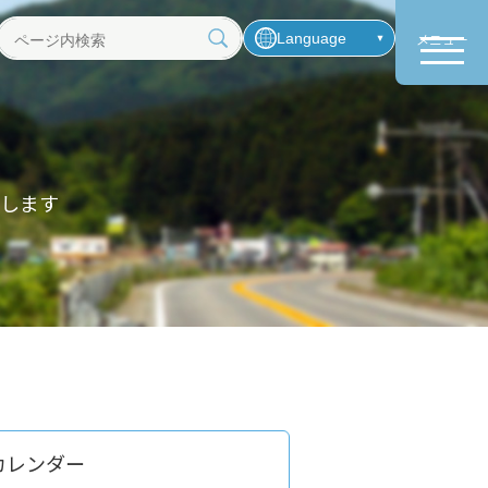
Language
メニュー
ペ
ー
ジ
内
検
索
します
カレンダー