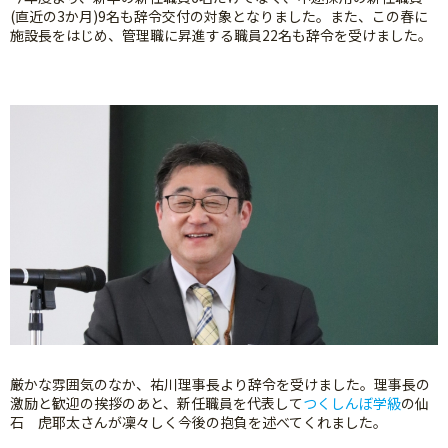
(直近の3か月)9名も辞令交付の対象となりました。また、この春に
施設長をはじめ、管理職に昇進する職員22名も辞令を受けました。
厳かな雰囲気のなか、祐川理事長より辞令を受けました。理事長の
激励と歓迎の挨拶のあと、新任職員を代表して
つくしんぼ学級
の仙
石 虎耶太さんが凜々しく今後の抱負を述べてくれました。