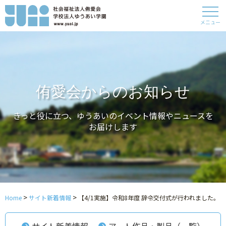
メニュー
侑愛会からのお知らせ
きっと役に立つ、ゆうあいのイベント情報やニュースを
お届けします
>
>
Home
サイト新着情報
【4/1実施】令和8年度 辞令交付式が行われました。
サイト新着情報
アート作品・製品（一覧）