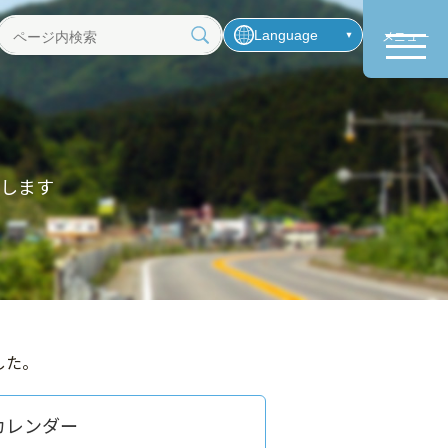
Language
メニュー
ペ
ー
ジ
内
検
索
します
した。
カレンダー