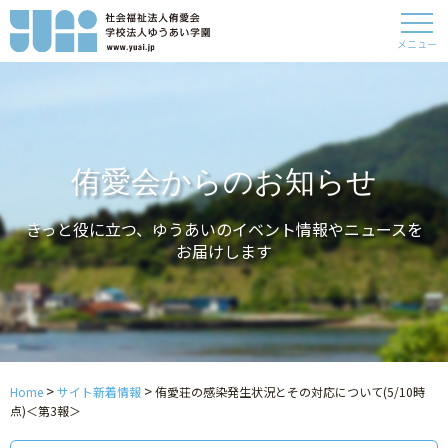
メニュー
侑愛会からのお知らせ
きっと役に立つ、ゆうあいのイベント情報やニュースを
お届けします
>
>
Home
サイト新着情報
侑愛荘の感染発生状況とその対応について(5/10時
点)＜第3報＞