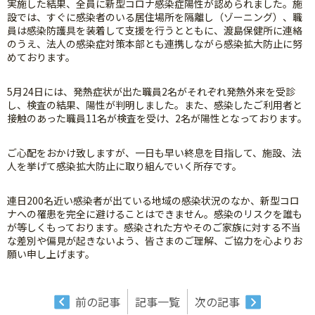
実施した結果、全員に新型コロナ感染症陽性が認められました。施
設では、すぐに感染者のいる居住場所を隔離し（ゾーニング）、職
員は感染防護具を装着して支援を行うとともに、渡島保健所に連絡
のうえ、法人の感染症対策本部とも連携しながら感染拡大防止に努
めております。
5月24日には、発熱症状が出た職員2名がそれぞれ発熱外来を受診
し、検査の結果、陽性が判明しました。また、感染したご利用者と
接触のあった職員11名が検査を受け、2名が陽性となっております。
ご心配をおかけ致しますが、一日も早い終息を目指して、施設、法
人を挙げて感染拡大防止に取り組んでいく所存です。
連日200名近い感染者が出ている地域の感染状況のなか、新型コロ
ナへの罹患を完全に避けることはできません。感染のリスクを誰も
が等しくもっております。感染された方やそのご家族に対する不当
な差別や偏見が起きないよう、皆さまのご理解、ご協力を心よりお
願い申し上げます。
前の記事
記事一覧
次の記事