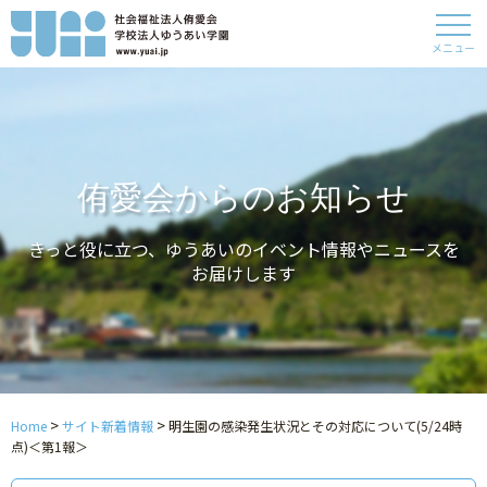
メニュー
侑愛会からのお知らせ
きっと役に立つ、ゆうあいのイベント情報やニュースを
お届けします
>
>
Home
サイト新着情報
明生園の感染発生状況とその対応について(5/24時
点)＜第1報＞