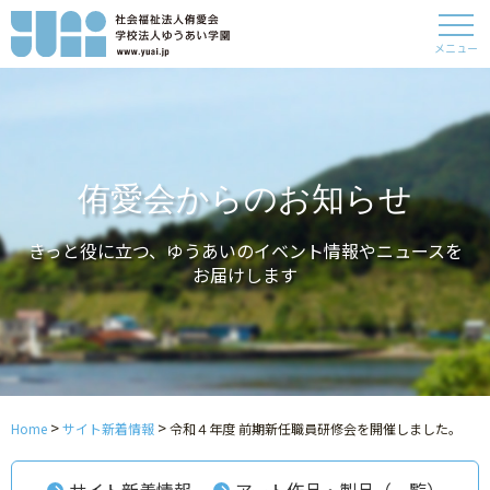
メニュー
侑愛会からのお知らせ
きっと役に立つ、ゆうあいのイベント情報やニュースを
お届けします
>
>
Home
サイト新着情報
令和４年度 前期新任職員研修会を開催しました。
サイト新着情報
アート作品・製品（一覧）