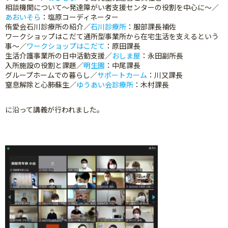
相談機関について～発達障がい者支援センターの役割を中心に～／
あおいそら
：塩原コーディネーター
侑愛会石川診療所の紹介／
石川診療所
：服部課長補佐
ワークショップはこだて通所型事業所から在宅生活を支えるという
事～／
ワークショップはこだて
：原田課長
生活介護事業所の日中活動支援／
おしま屋
：永田副所長
入所施設の役割と課題／
明生園
：中尾課長
グループホームでの暮らし／
サポートカーム
：川又課長
窒息解除と心肺蘇生／
ゆうあい会診療所
：木村課長
に沿って講義が行われました。