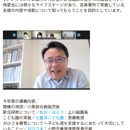
侑愛会には様々なライフステージがあり、各事業所で実施している
支援の内容や役割について知ってもらうことを目的としています。
今年度の講義内容、
開催の挨拶／小黒総合施設次長
新任研修について／
ねお・はろう
：上川副園長
こども園の実施／
七重浜こども園
：斎藤教頭
おひさま療育について～子ども達を支援するにあたって大切にして
いること～／
おひさま
：小野児童発達管理責任者