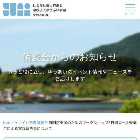
メニュー
侑愛会からのお知らせ
きっと役に立つ、ゆうあいのイベント情報やニュースを
お届けします
>
>
Home
サイト新着情報
自閉症支援のためのワークショップ5日間コース受講
生による実践報告会について