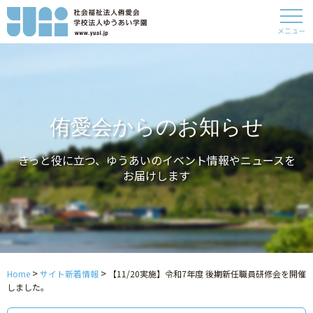
メニュー
侑愛会からのお知らせ
きっと役に立つ、ゆうあいのイベント情報やニュースを
お届けします
>
>
Home
サイト新着情報
【11/20実施】令和7年度 後期新任職員研修会を開催
しました。